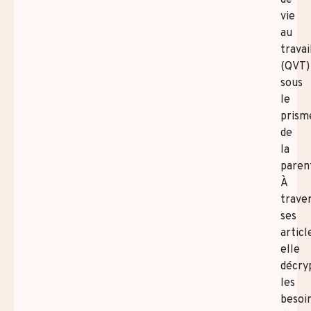
vie
au
travai
(QVT)
sous
le
prism
de
la
parent
À
trave
ses
articl
elle
décry
les
besoi