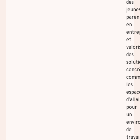
des
jeune
paren
en
entre
et
valori
des
soluti
concr
comm
les
espac
d’alla
pour
un
envir
de
travai