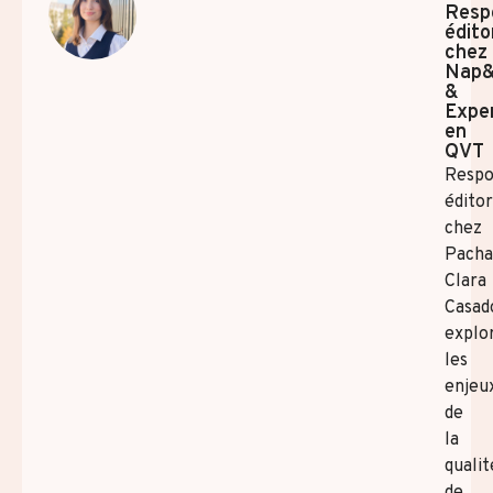
Resp
édito
chez
Nap
&
Expe
en
QVT
Respo
éditor
chez
Pach
Clara
Casad
explo
les
enjeu
de
la
qualit
de