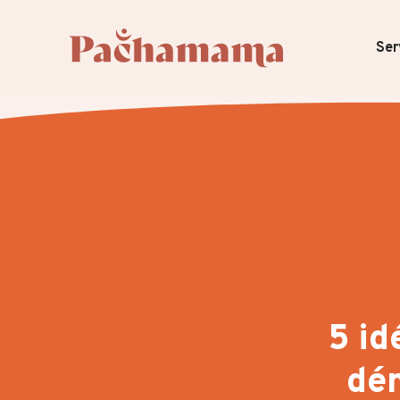
Ser
5 id
dém