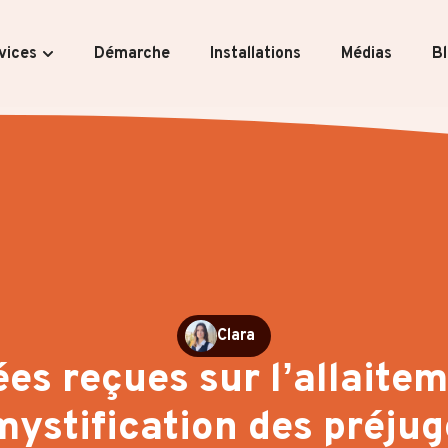
vices
Démarche
Installations
Médias
B
Clara
ées reçues sur l’allaitem
ystification des préjug