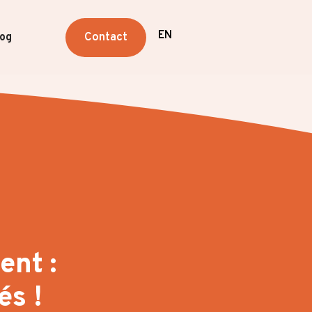
EN
Contact
log
ent :
és !