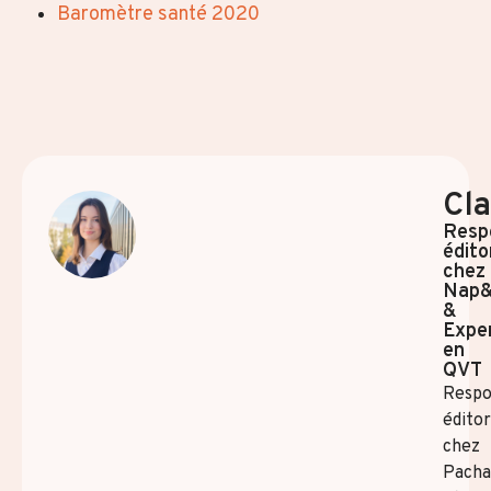
Baromètre santé 2020
Cla
Resp
édito
chez
Nap
&
Expe
en
QVT
Respo
éditor
chez
Pach