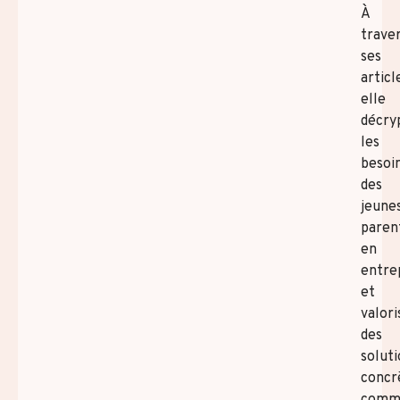
À
trave
ses
articl
elle
décry
les
besoi
des
jeune
paren
en
entre
et
valori
des
soluti
concr
comm